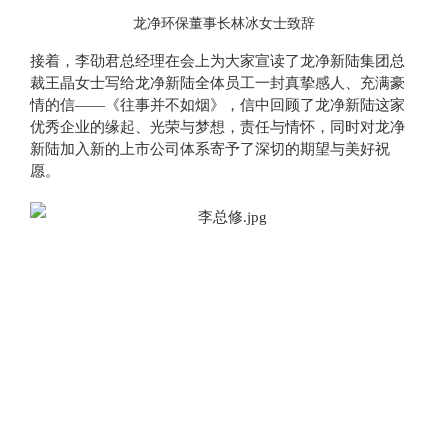
龙净环保董事长林冰女士致辞
接着，李劭君总经理在会上为大家宣读了龙净新陆集团总
裁王晶女士写给龙净新陆全体员工一封真挚感人、充满豪
情的信——《往事并不如烟》，信中回顾了龙净新陆这家
优秀企业的缘起、光荣与梦想，责任与情怀，同时对龙净
新陆加入新的上市公司体系寄予了深切的期望与美好祝
愿。