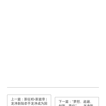
上一篇：新征程•新篇章 |
下一篇：“梦想、超越、
龙净新陆牵手龙净成为国
创新、责任”——龙净新